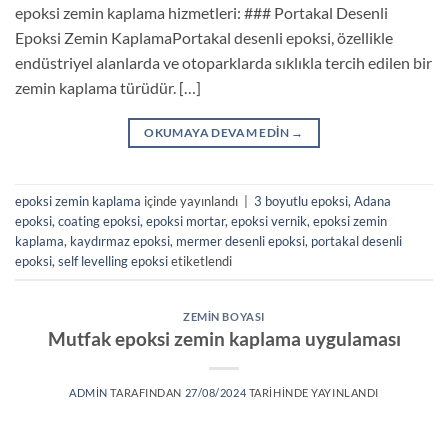
epoksi zemin kaplama hizmetleri: ### Portakal Desenli
Epoksi Zemin KaplamaPortakal desenli epoksi, özellikle
endüstriyel alanlarda ve otoparklarda sıklıkla tercih edilen bir
zemin kaplama türüdür. […]
OKUMAYA DEVAM EDIN
→
epoksi zemin kaplama
içinde yayınlandı
|
3 boyutlu epoksi
,
Adana
epoksi
,
coating epoksi
,
epoksi mortar
,
epoksi vernik
,
epoksi zemin
kaplama
,
kaydırmaz epoksi
,
mermer desenli epoksi
,
portakal desenli
epoksi
,
self levelling epoksi
etiketlendi
ZEMIN BOYASI
Mutfak epoksi zemin kaplama uygulaması
ADMIN
TARAFINDAN
27/08/2024
TARIHINDE YAYINLANDI