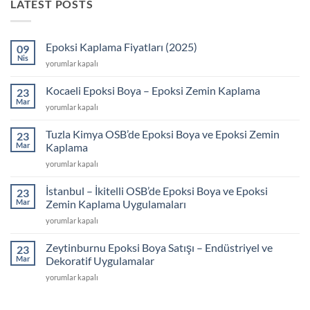
LATEST POSTS
Epoksi Kaplama Fiyatları (2025)
09
Nis
Epoksi
yorumlar kapalı
Kaplama
Fiyatları
Kocaeli Epoksi Boya – Epoksi Zemin Kaplama
23
(2025)
Mar
Kocaeli
yorumlar kapalı
için
Epoksi
Boya
Tuzla Kimya OSB’de Epoksi Boya ve Epoksi Zemin
23
–
Mar
Kaplama
Epoksi
Tuzla
yorumlar kapalı
Zemin
Kimya
Kaplama
OSB’de
için
İstanbul – İkitelli OSB’de Epoksi Boya ve Epoksi
23
Epoksi
Mar
Zemin Kaplama Uygulamaları
Boya
İstanbul
yorumlar kapalı
ve
–
Epoksi
İkitelli
Zemin
Zeytinburnu Epoksi Boya Satışı – Endüstriyel ve
23
OSB’de
Kaplama
Mar
Dekoratif Uygulamalar
Epoksi
için
Zeytinburnu
yorumlar kapalı
Boya
Epoksi
ve
Boya
Epoksi