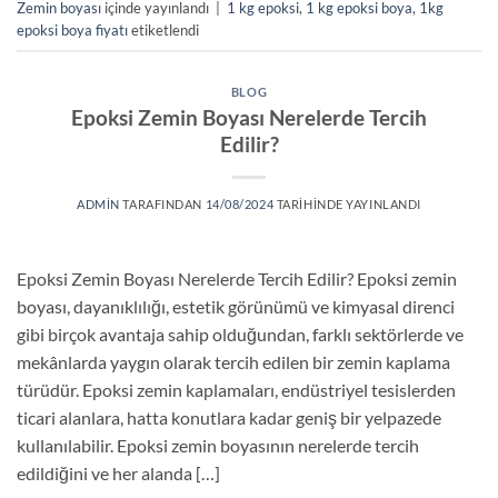
Zemin boyası
içinde yayınlandı
|
1 kg epoksi
,
1 kg epoksi boya
,
1kg
epoksi boya fiyatı
etiketlendi
BLOG
Epoksi Zemin Boyası Nerelerde Tercih
Edilir?
ADMIN
TARAFINDAN
14/08/2024
TARIHINDE YAYINLANDI
Epoksi Zemin Boyası Nerelerde Tercih Edilir? Epoksi zemin
boyası, dayanıklılığı, estetik görünümü ve kimyasal direnci
gibi birçok avantaja sahip olduğundan, farklı sektörlerde ve
mekânlarda yaygın olarak tercih edilen bir zemin kaplama
türüdür. Epoksi zemin kaplamaları, endüstriyel tesislerden
ticari alanlara, hatta konutlara kadar geniş bir yelpazede
kullanılabilir. Epoksi zemin boyasının nerelerde tercih
edildiğini ve her alanda […]