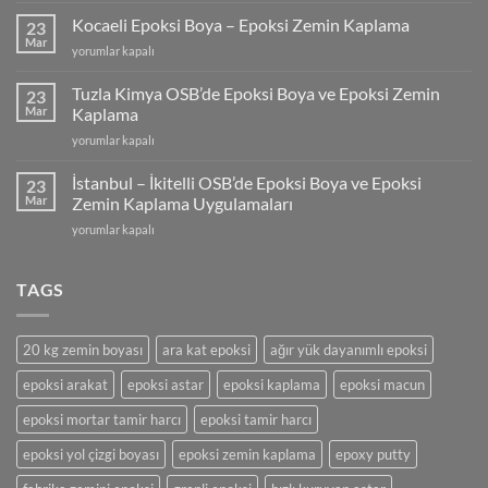
Fiyatları
Kocaeli Epoksi Boya – Epoksi Zemin Kaplama
23
(2025)
Mar
Kocaeli
yorumlar kapalı
için
Epoksi
Boya
Tuzla Kimya OSB’de Epoksi Boya ve Epoksi Zemin
23
–
Mar
Kaplama
Epoksi
Tuzla
yorumlar kapalı
Zemin
Kimya
Kaplama
OSB’de
için
İstanbul – İkitelli OSB’de Epoksi Boya ve Epoksi
23
Epoksi
Mar
Zemin Kaplama Uygulamaları
Boya
İstanbul
yorumlar kapalı
ve
–
Epoksi
İkitelli
Zemin
OSB’de
TAGS
Kaplama
Epoksi
için
Boya
ve
20 kg zemin boyası
ara kat epoksi
ağır yük dayanımlı epoksi
Epoksi
Zemin
epoksi arakat
epoksi astar
epoksi kaplama
epoksi macun
Kaplama
Uygulamaları
epoksi mortar tamir harcı
epoksi tamir harcı
için
epoksi yol çizgi boyası
epoksi zemin kaplama
epoxy putty