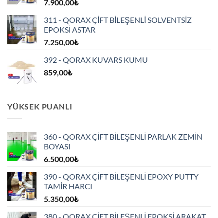
7.900,00
₺
6.900,00₺
311 - QORAX ÇİFT BİLEŞENLİ SOLVENTSİZ
EPOKSİ ASTAR
7.250,00
₺
392 - QORAX KUVARS KUMU
859,00
₺
YÜKSEK PUANLI
360 - QORAX ÇİFT BİLEŞENLİ PARLAK ZEMİN
BOYASI
6.500,00
₺
390 - QORAX ÇİFT BİLEŞENLİ EPOXY PUTTY
TAMİR HARCI
5.350,00
₺
380 - QORAX ÇİFT BİLEŞENLİ EPOKSİ ARAKAT