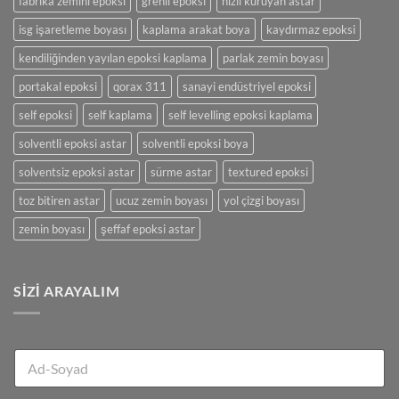
fabrika zemini epoksi
grenli epoksi
hızlı kuruyan astar
isg işaretleme boyası
kaplama arakat boya
kaydırmaz epoksi
kendiliğinden yayılan epoksi kaplama
parlak zemin boyası
portakal epoksi
qorax 311
sanayi endüstriyel epoksi
self epoksi
self kaplama
self levelling epoksi kaplama
solventli epoksi astar
solventli epoksi boya
solventsiz epoksi astar
sürme astar
textured epoksi
toz bitiren astar
ucuz zemin boyası
yol çizgi boyası
zemin boyası
şeffaf epoksi astar
SIZI ARAYALIM
A
d
-