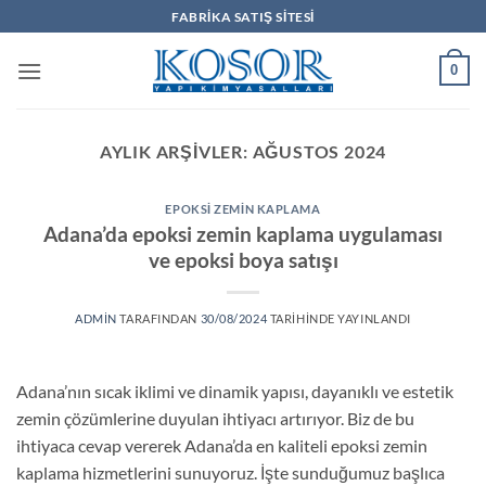
İçeriğe
FABRIKA SATIŞ SITESI
atla
0
AYLIK ARŞIVLER:
AĞUSTOS 2024
EPOKSI ZEMIN KAPLAMA
Adana’da epoksi zemin kaplama uygulaması
ve epoksi boya satışı
ADMIN
TARAFINDAN
30/08/2024
TARIHINDE YAYINLANDI
Adana’nın sıcak iklimi ve dinamik yapısı, dayanıklı ve estetik
zemin çözümlerine duyulan ihtiyacı artırıyor. Biz de bu
ihtiyaca cevap vererek Adana’da en kaliteli epoksi zemin
kaplama hizmetlerini sunuyoruz. İşte sunduğumuz başlıca