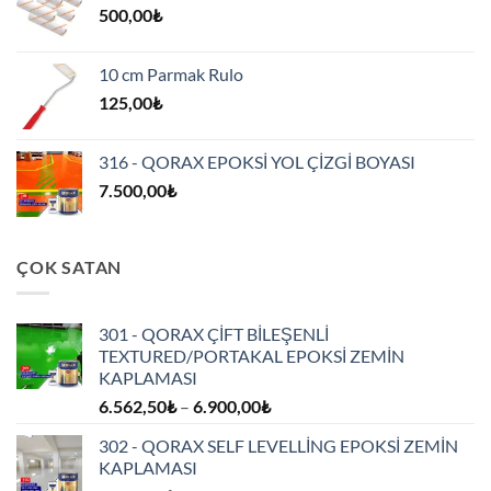
500,00
₺
10 cm Parmak Rulo
125,00
₺
316 - QORAX EPOKSİ YOL ÇİZGİ BOYASI
7.500,00
₺
ÇOK SATAN
301 - QORAX ÇİFT BİLEŞENLİ
TEXTURED/PORTAKAL EPOKSİ ZEMİN
KAPLAMASI
Fiyat
6.562,50
₺
–
6.900,00
₺
aralığı:
302 - QORAX SELF LEVELLİNG EPOKSİ ZEMİN
6.562,50₺
KAPLAMASI
-