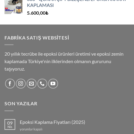
KAPLAMASI
5.600,00
₺
FABRİKA SATIŞ WEBSİTESİ
20 yıllık tecrübe ile epoksi ürünleri üretimi ve epoksi zemin
kaplamada Türkiye'nin ilklerinden olmanın gururunu
taşıyoruz.
SON YAZILAR
Epoksi Kaplama Fiyatları (2025)
09
Nis
Epoksi
yorumlar kapalı
Kaplama