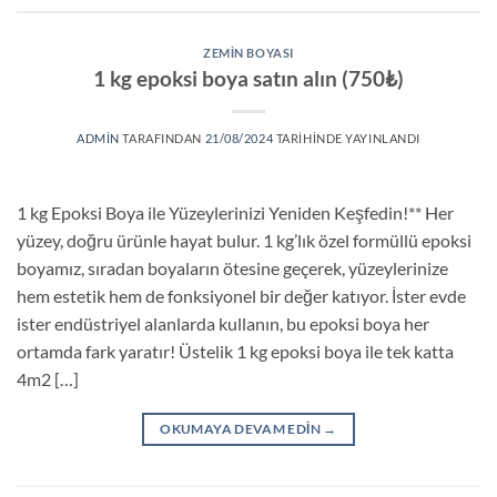
ZEMIN BOYASI
1 kg epoksi boya satın alın (750₺)
ADMIN
TARAFINDAN
21/08/2024
TARIHINDE YAYINLANDI
1 kg Epoksi Boya ile Yüzeylerinizi Yeniden Keşfedin!** Her
yüzey, doğru ürünle hayat bulur. 1 kg’lık özel formüllü epoksi
boyamız, sıradan boyaların ötesine geçerek, yüzeylerinize
hem estetik hem de fonksiyonel bir değer katıyor. İster evde
ister endüstriyel alanlarda kullanın, bu epoksi boya her
ortamda fark yaratır! Üstelik 1 kg epoksi boya ile tek katta
4m2 […]
OKUMAYA DEVAM EDIN
→