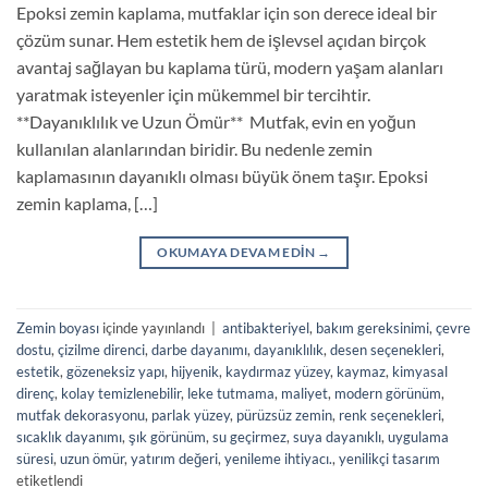
Epoksi zemin kaplama, mutfaklar için son derece ideal bir
çözüm sunar. Hem estetik hem de işlevsel açıdan birçok
avantaj sağlayan bu kaplama türü, modern yaşam alanları
yaratmak isteyenler için mükemmel bir tercihtir.
**Dayanıklılık ve Uzun Ömür** Mutfak, evin en yoğun
kullanılan alanlarından biridir. Bu nedenle zemin
kaplamasının dayanıklı olması büyük önem taşır. Epoksi
zemin kaplama, […]
OKUMAYA DEVAM EDIN
→
Zemin boyası
içinde yayınlandı
|
antibakteriyel
,
bakım gereksinimi
,
çevre
dostu
,
çizilme direnci
,
darbe dayanımı
,
dayanıklılık
,
desen seçenekleri
,
estetik
,
gözeneksiz yapı
,
hijyenik
,
kaydırmaz yüzey
,
kaymaz
,
kimyasal
direnç
,
kolay temizlenebilir
,
leke tutmama
,
maliyet
,
modern görünüm
,
mutfak dekorasyonu
,
parlak yüzey
,
pürüzsüz zemin
,
renk seçenekleri
,
sıcaklık dayanımı
,
şık görünüm
,
su geçirmez
,
suya dayanıklı
,
uygulama
süresi
,
uzun ömür
,
yatırım değeri
,
yenileme ihtiyacı.
,
yenilikçi tasarım
etiketlendi