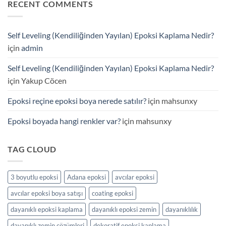
Satışı
RECENT COMMENTS
Zemin
–
Kaplama
Endüstriyel
Uygulamaları
ve
için
Self Leveling (Kendiliğinden Yayılan) Epoksi Kaplama Nedir?
Dekoratif
Uygulamalar
için
admin
için
Self Leveling (Kendiliğinden Yayılan) Epoksi Kaplama Nedir?
için
Yakup Cöcen
Epoksi reçine epoksi boya nerede satılır?
için
mahsunxy
Epoksi boyada hangi renkler var?
için
mahsunxy
TAG CLOUD
3 boyutlu epoksi
Adana epoksi
avcılar epoksi
avcılar epoksi boya satışı
coating epoksi
dayanıklı epoksi kaplama
dayanıklı epoksi zemin
dayanıklılık
dayanıklı zemin çözümleri
dekoratif epoksi kaplama