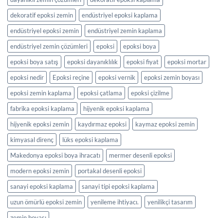
dekoratif epoksi zemin
endüstriyel epoksi kaplama
endüstriyel epoksi zemin
endüstriyel zemin kaplama
endüstriyel zemin çözümleri
epoksi
epoksi boya
epoksi boya satış
epoksi dayanıklılık
epoksi fiyat
epoksi mortar
epoksi nedir
Epoksi reçine
epoksi vernik
epoksi zemin boyası
epoksi zemin kaplama
epoksi çatlama
epoksi çizilme
fabrika epoksi kaplama
hijyenik epoksi kaplama
hijyenik epoksi zemin
kaydırmaz epoksi
kaymaz epoksi zemin
kimyasal direnç
lüks epoksi kaplama
Makedonya epoksi boya ihracatı
mermer desenli epoksi
modern epoksi zemin
portakal desenli epoksi
sanayi epoksi kaplama
sanayi tipi epoksi kaplama
uzun ömürlü epoksi zemin
yenileme ihtiyacı.
yenilikçi tasarım
zemin boyası