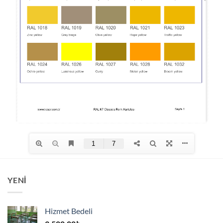
YENI
Hizmet Bedeli