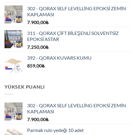
aralığı:
302 - QORAX SELF LEVELLİNG EPOKSİ ZEMİN
6.562,50₺
KAPLAMASI
-
7.900,00
₺
6.900,00₺
311 - QORAX ÇİFT BİLEŞENLİ SOLVENTSİZ
EPOKSİ ASTAR
7.250,00
₺
392 - QORAX KUVARS KUMU
859,00
₺
YÜKSEK PUANLI
302 - QORAX SELF LEVELLİNG EPOKSİ ZEMİN
KAPLAMASI
7.900,00
₺
Parmak rulo yedeği 10 adet