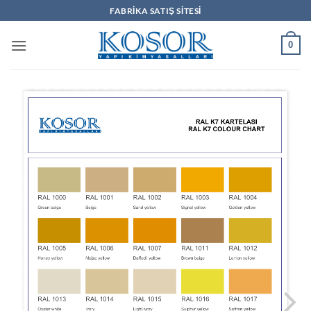
İçeriğe
FABRIKA SATIŞ SITESI
atla
0