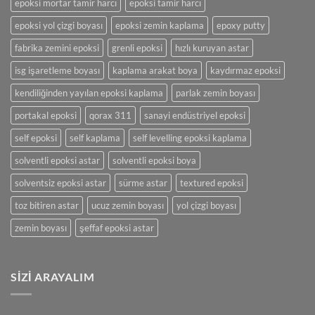
epoksi mortar tamir harcı
epoksi tamir harcı
için
epoksi yol çizgi boyası
epoksi zemin kaplama
epoxy putty
fabrika zemini epoksi
grenli epoksi
hızlı kuruyan astar
isg işaretleme boyası
kaplama arakat boya
kaydırmaz epoksi
kendiliğinden yayılan epoksi kaplama
parlak zemin boyası
portakal epoksi
qorax 311
sanayi endüstriyel epoksi
self epoksi
self kaplama
self levelling epoksi kaplama
solventli epoksi astar
solventli epoksi boya
solventsiz epoksi astar
sürme astar
textured epoksi
toz bitiren astar
ucuz zemin boyası
yol çizgi boyası
zemin boyası
şeffaf epoksi astar
SIZI ARAYALIM