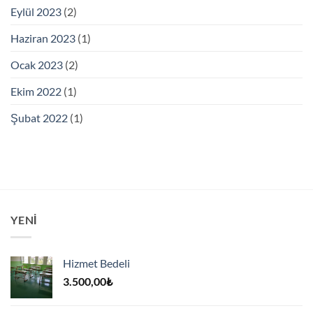
Eylül 2023
(2)
Haziran 2023
(1)
Ocak 2023
(2)
Ekim 2022
(1)
Şubat 2022
(1)
YENI
Hizmet Bedeli
3.500,00
₺