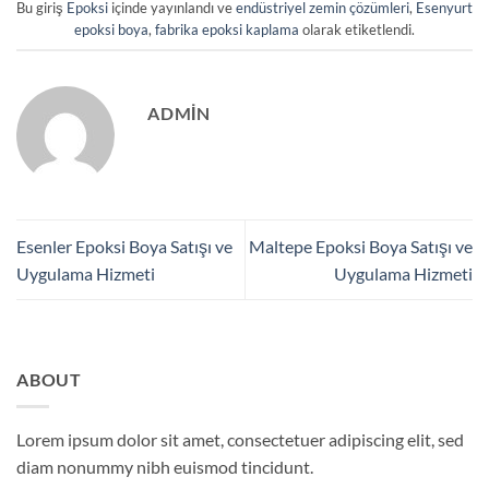
Bu giriş
Epoksi
içinde yayınlandı ve
endüstriyel zemin çözümleri
,
Esenyurt
epoksi boya
,
fabrika epoksi kaplama
olarak etiketlendi.
ADMIN
Esenler Epoksi Boya Satışı ve
Maltepe Epoksi Boya Satışı ve
Uygulama Hizmeti
Uygulama Hizmeti
ABOUT
Lorem ipsum dolor sit amet, consectetuer adipiscing elit, sed
diam nonummy nibh euismod tincidunt.