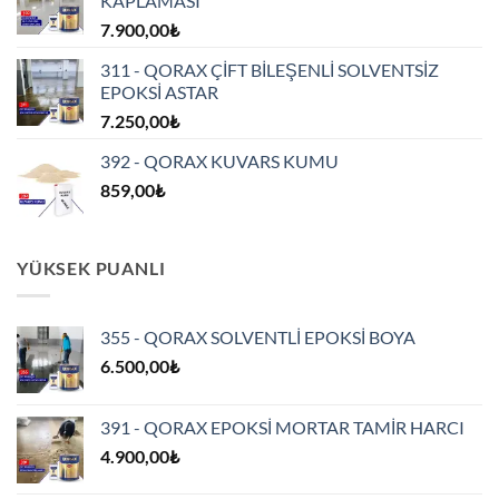
KAPLAMASI
-
7.900,00
₺
6.900,00₺
311 - QORAX ÇİFT BİLEŞENLİ SOLVENTSİZ
EPOKSİ ASTAR
7.250,00
₺
392 - QORAX KUVARS KUMU
859,00
₺
YÜKSEK PUANLI
355 - QORAX SOLVENTLİ EPOKSİ BOYA
6.500,00
₺
391 - QORAX EPOKSİ MORTAR TAMİR HARCI
4.900,00
₺