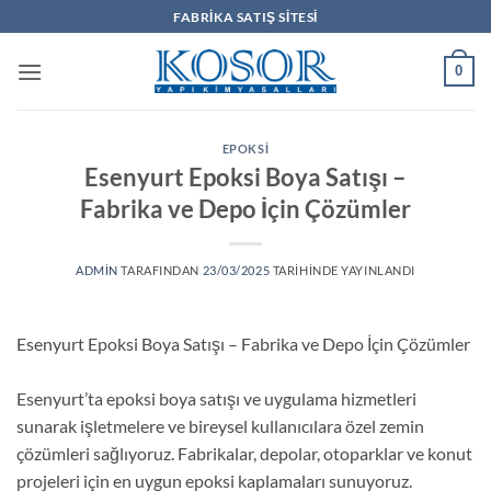
İçeriğe
FABRIKA SATIŞ SITESI
atla
0
EPOKSI
Esenyurt Epoksi Boya Satışı –
Fabrika ve Depo İçin Çözümler
ADMIN
TARAFINDAN
23/03/2025
TARIHINDE YAYINLANDI
Esenyurt Epoksi Boya Satışı – Fabrika ve Depo İçin Çözümler
Esenyurt’ta epoksi boya satışı ve uygulama hizmetleri
sunarak işletmelere ve bireysel kullanıcılara özel zemin
çözümleri sağlıyoruz. Fabrikalar, depolar, otoparklar ve konut
projeleri için en uygun epoksi kaplamaları sunuyoruz.