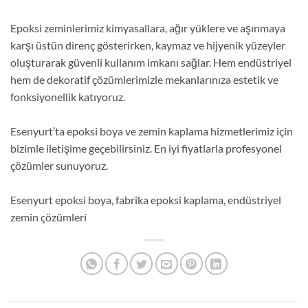
Epoksi zeminlerimiz kimyasallara, ağır yüklere ve aşınmaya
karşı üstün direnç gösterirken, kaymaz ve hijyenik yüzeyler
oluşturarak güvenli kullanım imkanı sağlar. Hem endüstriyel
hem de dekoratif çözümlerimizle mekanlarınıza estetik ve
fonksiyonellik katıyoruz.
Esenyurt’ta epoksi boya ve zemin kaplama hizmetlerimiz için
bizimle iletişime geçebilirsiniz. En iyi fiyatlarla profesyonel
çözümler sunuyoruz.
Esenyurt epoksi boya, fabrika epoksi kaplama, endüstriyel
zemin çözümleri