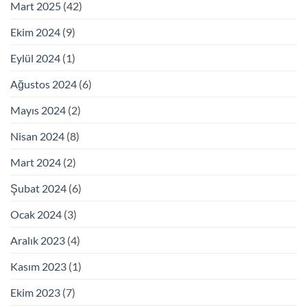
Mart 2025
(42)
Ekim 2024
(9)
Eylül 2024
(1)
Ağustos 2024
(6)
Mayıs 2024
(2)
Nisan 2024
(8)
Mart 2024
(2)
Şubat 2024
(6)
Ocak 2024
(3)
Aralık 2023
(4)
Kasım 2023
(1)
Ekim 2023
(7)