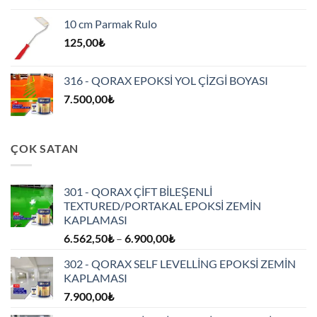
10 cm Parmak Rulo
125,00
₺
316 - QORAX EPOKSİ YOL ÇİZGİ BOYASI
7.500,00
₺
ÇOK SATAN
301 - QORAX ÇİFT BİLEŞENLİ
TEXTURED/PORTAKAL EPOKSİ ZEMİN
KAPLAMASI
Fiyat
6.562,50
₺
–
6.900,00
₺
aralığı:
302 - QORAX SELF LEVELLİNG EPOKSİ ZEMİN
6.562,50₺
KAPLAMASI
-
7.900,00
₺
6.900,00₺