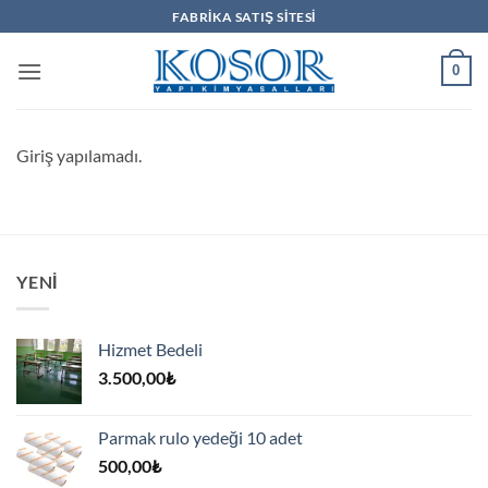
İçeriğe
FABRIKA SATIŞ SITESI
atla
0
Giriş yapılamadı.
YENI
Hizmet Bedeli
3.500,00
₺
Parmak rulo yedeği 10 adet
500,00
₺