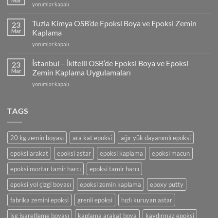
Mar
Kocaeli
yorumlar kapalı
için
Epoksi
Boya
Tuzla Kimya OSB’de Epoksi Boya ve Epoksi Zemin
23
–
Mar
Kaplama
Epoksi
Tuzla
yorumlar kapalı
Zemin
Kimya
Kaplama
OSB’de
için
İstanbul – İkitelli OSB’de Epoksi Boya ve Epoksi
23
Epoksi
Mar
Zemin Kaplama Uygulamaları
Boya
İstanbul
yorumlar kapalı
ve
–
Epoksi
İkitelli
Zemin
OSB’de
TAGS
Kaplama
Epoksi
için
Boya
ve
20 kg zemin boyası
ara kat epoksi
ağır yük dayanımlı epoksi
Epoksi
Zemin
epoksi arakat
epoksi astar
epoksi kaplama
epoksi macun
Kaplama
Uygulamaları
epoksi mortar tamir harcı
epoksi tamir harcı
için
epoksi yol çizgi boyası
epoksi zemin kaplama
epoxy putty
fabrika zemini epoksi
grenli epoksi
hızlı kuruyan astar
isg işaretleme boyası
kaplama arakat boya
kaydırmaz epoksi