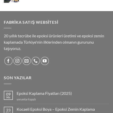
FABRİKA SATIŞ WEBSİTESİ
20 yıllık tecrübe ile epoksi ürünleri üretimi ve epoksi zemin
kaplamada Türkiye'nin ilklerinden olmanın gururunu
taşıyoruz.
SON YAZILAR
Epoksi Kaplama Fiyatları (2025)
09
Nis
Epoksi
yorumlar kapalı
Kaplama
Fiyatları
Kocaeli Epoksi Boya – Epoksi Zemin Kaplama
23
(2025)