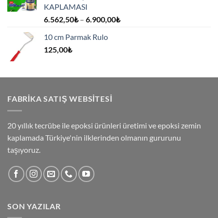
KAPLAMASI
Fiyat
6.562,50
₺
–
6.900,00
₺
aralığı:
10 cm Parmak Rulo
6.562,50₺
125,00
₺
-
6.900,00₺
FABRİKA SATIŞ WEBSİTESİ
20 yıllık tecrübe ile epoksi ürünleri üretimi ve epoksi zemin
kaplamada Türkiye'nin ilklerinden olmanın gururunu
taşıyoruz.
SON YAZILAR