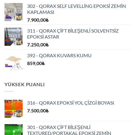
aralığı:
302 - QORAX SELF LEVELLİNG EPOKSİ ZEMİN
6.562,50₺
KAPLAMASI
-
7.900,00
₺
6.900,00₺
311 - QORAX ÇİFT BİLEŞENLİ SOLVENTSİZ
EPOKSİ ASTAR
7.250,00
₺
392 - QORAX KUVARS KUMU
859,00
₺
YÜKSEK PUANLI
316 - QORAX EPOKSİ YOL ÇİZGİ BOYASI
7.500,00
₺
301 - QORAX ÇİFT BİLEŞENLİ
TEXTURED/PORTAKAL EPOKSİ ZEMİN