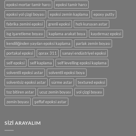
Uygulamaları
epoksi mortar tamir harcı
epoksi tamir harcı
için
epoksi yol çizgi boyası
epoksi zemin kaplama
epoxy putty
fabrika zemini epoksi
grenli epoksi
hızlı kuruyan astar
isg işaretleme boyası
kaplama arakat boya
kaydırmaz epoksi
kendiliğinden yayılan epoksi kaplama
parlak zemin boyası
portakal epoksi
qorax 311
sanayi endüstriyel epoksi
self epoksi
self kaplama
self levelling epoksi kaplama
solventli epoksi astar
solventli epoksi boya
solventsiz epoksi astar
sürme astar
textured epoksi
toz bitiren astar
ucuz zemin boyası
yol çizgi boyası
zemin boyası
şeffaf epoksi astar
SIZI ARAYALIM