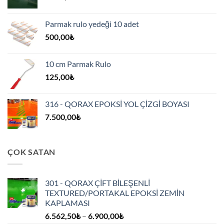
Parmak rulo yedeği 10 adet
500,00
₺
10 cm Parmak Rulo
125,00
₺
316 - QORAX EPOKSİ YOL ÇİZGİ BOYASI
7.500,00
₺
ÇOK SATAN
301 - QORAX ÇİFT BİLEŞENLİ
TEXTURED/PORTAKAL EPOKSİ ZEMİN
KAPLAMASI
Fiyat
6.562,50
₺
–
6.900,00
₺