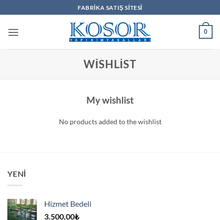
İçeriğe
FABRIKA SATIŞ SITESI
atla
0
WISHLIST
My wishlist
No products added to the wishlist
YENI
Hizmet Bedeli
3.500,00
₺