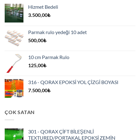
Hizmet Bedeli
3.500,00
₺
Parmak rulo yedeği 10 adet
500,00
₺
10 cm Parmak Rulo
125,00
₺
316 - QORAX EPOKSİ YOL ÇİZGİ BOYASI
7.500,00
₺
ÇOK SATAN
301 - QORAX ÇİFT BİLEŞENLİ
TEXTURED/PORTAKAL EPOKSİ ZEMİN