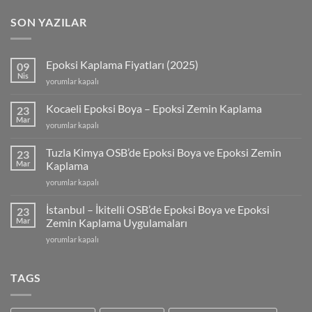
SON YAZILAR
Epoksi Kaplama Fiyatları (2025)
09
Nis
Epoksi
yorumlar kapalı
Kaplama
Fiyatları
Kocaeli Epoksi Boya – Epoksi Zemin Kaplama
23
(2025)
Mar
Kocaeli
yorumlar kapalı
için
Epoksi
Boya
Tuzla Kimya OSB’de Epoksi Boya ve Epoksi Zemin
23
–
Mar
Kaplama
Epoksi
Tuzla
yorumlar kapalı
Zemin
Kimya
Kaplama
OSB’de
için
İstanbul – İkitelli OSB’de Epoksi Boya ve Epoksi
23
Epoksi
Mar
Zemin Kaplama Uygulamaları
Boya
İstanbul
yorumlar kapalı
ve
–
Epoksi
İkitelli
Zemin
OSB’de
TAGS
Kaplama
Epoksi
için
Boya
ve