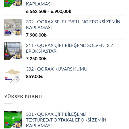
KAPLAMASI
Fiyat
6.562,50
₺
–
6.900,00
₺
aralığı:
302 - QORAX SELF LEVELLİNG EPOKSİ ZEMİN
6.562,50₺
KAPLAMASI
-
7.900,00
₺
6.900,00₺
311 - QORAX ÇİFT BİLEŞENLİ SOLVENTSİZ
EPOKSİ ASTAR
7.250,00
₺
392 - QORAX KUVARS KUMU
859,00
₺
YÜKSEK PUANLI
301 - QORAX ÇİFT BİLEŞENLİ
TEXTURED/PORTAKAL EPOKSİ ZEMİN
KAPLAMASI