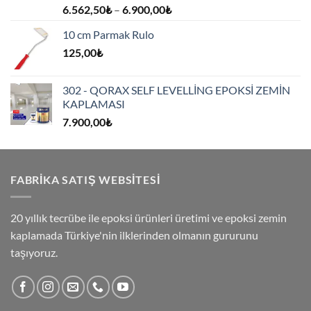
Fiyat
6.562,50
₺
–
6.900,00
₺
aralığı:
10 cm Parmak Rulo
6.562,50₺
125,00
₺
-
6.900,00₺
302 - QORAX SELF LEVELLİNG EPOKSİ ZEMİN
KAPLAMASI
7.900,00
₺
FABRİKA SATIŞ WEBSİTESİ
20 yıllık tecrübe ile epoksi ürünleri üretimi ve epoksi zemin
kaplamada Türkiye'nin ilklerinden olmanın gururunu
taşıyoruz.