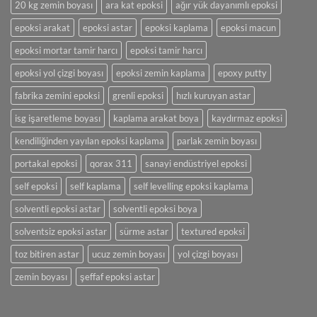
20 kg zemin boyası
ara kat epoksi
ağır yük dayanımlı epoksi
Epoksi
Zemin
epoksi arakat
epoksi astar
epoksi kaplama
epoksi macun
Kaplama
Uygulamaları
epoksi mortar tamir harcı
epoksi tamir harcı
için
epoksi yol çizgi boyası
epoksi zemin kaplama
epoxy putty
fabrika zemini epoksi
grenli epoksi
hızlı kuruyan astar
isg işaretleme boyası
kaplama arakat boya
kaydırmaz epoksi
kendiliğinden yayılan epoksi kaplama
parlak zemin boyası
portakal epoksi
qorax 311
sanayi endüstriyel epoksi
self epoksi
self kaplama
self levelling epoksi kaplama
solventli epoksi astar
solventli epoksi boya
solventsiz epoksi astar
sürme astar
textured epoksi
toz bitiren astar
ucuz zemin boyası
yol çizgi boyası
zemin boyası
şeffaf epoksi astar