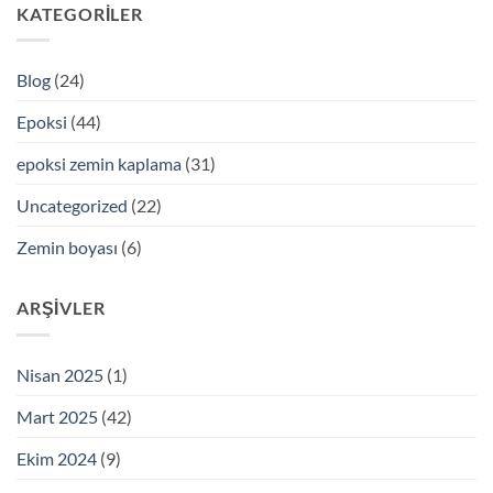
KATEGORILER
Blog
(24)
Epoksi
(44)
epoksi zemin kaplama
(31)
Uncategorized
(22)
Zemin boyası
(6)
ARŞIVLER
Nisan 2025
(1)
Mart 2025
(42)
Ekim 2024
(9)