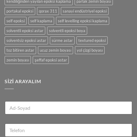
kendiliğinden yayılan epoksi kaplama
parlak zemin boyası
portakal epoksi
qorax 311
sanayi endüstriyel epoksi
self epoksi
self kaplama
self levelling epoksi kaplama
solventli epoksi astar
solventli epoksi boya
solventsiz epoksi astar
sürme astar
textured epoksi
toz bitiren astar
ucuz zemin boyası
yol çizgi boyası
zemin boyası
şeffaf epoksi astar
SIZI ARAYALIM
A
A
d
d
-
-
S
S
o
T
o
y
e
y
a