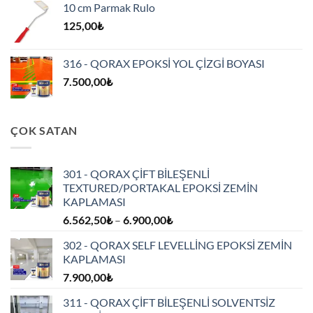
10 cm Parmak Rulo
125,00
₺
316 - QORAX EPOKSİ YOL ÇİZGİ BOYASI
7.500,00
₺
ÇOK SATAN
301 - QORAX ÇİFT BİLEŞENLİ
TEXTURED/PORTAKAL EPOKSİ ZEMİN
KAPLAMASI
Fiyat
6.562,50
₺
–
6.900,00
₺
aralığı:
302 - QORAX SELF LEVELLİNG EPOKSİ ZEMİN
6.562,50₺
KAPLAMASI
-
7.900,00
₺
6.900,00₺
311 - QORAX ÇİFT BİLEŞENLİ SOLVENTSİZ