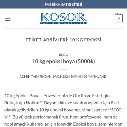
İçeriğe
FABRIKA SATIŞ SITESI
atla
0
ETIKET ARŞIVLERI:
10 KG EPOKSI
BLOG
10 kg epoksi boya (5000₺)
ADMIN
TARAFINDAN
29/02/2024
TARIHINDE YAYINLANDI
10 kg Epoksi Boya – Yüzeylerinizde Gücün ve Estetiğin
Buluştuğu Nokta!** Dayanıklılık ve şıklık arayanlar için özel
olarak geliştirilen 10 kg epoksi boyamız, şimdi sadece **5000
₺**! Bu yüksek performanslı ürün, hem profesyonel hem de
hobi amaçlı kullanıcılar için idealdir. Epoksi boya, zeminlerden