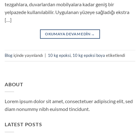
tezgahlara, duvarlardan mobilyalara kadar geniş bir
yelpazede kullanılabilir. Uygulanan yüzeye sağladığı ekstra
[…]
OKUMAYA DEVAM EDIN
→
Blog
içinde yayınlandı
|
10 kg epoksi
,
10 kg epoksi boya
etiketlendi
ABOUT
Lorem ipsum dolor sit amet, consectetuer adipiscing elit, sed
diam nonummy nibh euismod tincidunt.
LATEST POSTS