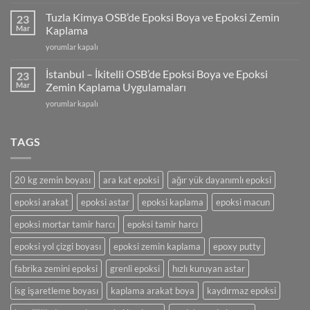
Epoksi
Boya
Tuzla Kimya OSB’de Epoksi Boya ve Epoksi Zemin
23
–
Mar
Kaplama
Epoksi
Tuzla
yorumlar kapalı
Zemin
Kimya
Kaplama
OSB’de
için
İstanbul – İkitelli OSB’de Epoksi Boya ve Epoksi
23
Epoksi
Mar
Zemin Kaplama Uygulamaları
Boya
İstanbul
yorumlar kapalı
ve
–
Epoksi
İkitelli
Zemin
OSB’de
TAGS
Kaplama
Epoksi
için
Boya
ve
20 kg zemin boyası
ara kat epoksi
ağır yük dayanımlı epoksi
Epoksi
Zemin
epoksi arakat
epoksi astar
epoksi kaplama
epoksi macun
Kaplama
Uygulamaları
epoksi mortar tamir harcı
epoksi tamir harcı
için
epoksi yol çizgi boyası
epoksi zemin kaplama
epoxy putty
fabrika zemini epoksi
grenli epoksi
hızlı kuruyan astar
isg işaretleme boyası
kaplama arakat boya
kaydırmaz epoksi