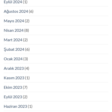
Eylül 2024
(1)
Ağustos 2024
(6)
Mayıs 2024
(2)
Nisan 2024
(8)
Mart 2024
(2)
Şubat 2024
(6)
Ocak 2024
(3)
Aralık 2023
(4)
Kasım 2023
(1)
Ekim 2023
(7)
Eylül 2023
(2)
Haziran 2023
(1)