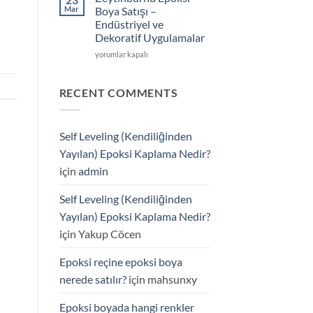
OSB’de
Mar
Boya Satışı –
Epoksi
Endüstriyel ve
Boya
Dekoratif Uygulamalar
ve
Epoksi
Zeytinburnu
yorumlar kapalı
Zemin
Epoksi
Kaplama
Boya
Uygulamaları
Satışı
RECENT COMMENTS
için
–
Endüstriyel
ve
Self Leveling (Kendiliğinden
Dekoratif
Uygulamalar
Yayılan) Epoksi Kaplama Nedir?
için
için
admin
Self Leveling (Kendiliğinden
Yayılan) Epoksi Kaplama Nedir?
için
Yakup Cöcen
Epoksi reçine epoksi boya
nerede satılır?
için
mahsunxy
Epoksi boyada hangi renkler