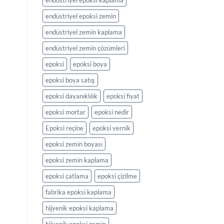
endüstriyel epoksi kaplama
endüstriyel epoksi zemin
endüstriyel zemin kaplama
endüstriyel zemin çözümleri
epoksi
epoksi boya
epoksi boya satış
epoksi dayanıklılık
epoksi fiyat
epoksi mortar
epoksi nedir
Epoksi reçine
epoksi vernik
epoksi zemin boyası
epoksi zemin kaplama
epoksi çatlama
epoksi çizilme
fabrika epoksi kaplama
hijyenik epoksi kaplama