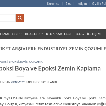
Kurumsal
Blog
İletişim
Gizlilik Po
HIZMETLERI
BELGELER
RENK KARTELASI
BLOG
İLETIŞIM
TIKET ARŞIVLERI:
ENDÜSTRIYEL ZEMIN ÇÖZÜMLE
POKSI
,
EPOKSI ZEMIN KAPLAMA
poksi Boya ve Epoksi Zemin Kaplama
FINDAN
23/03/2025
TARIHINDE YAYINLANDI
a Kimya OSB’de Kimyasallara Dayanıklı Epoksi Boya ve Epoksi Zem
i Bölgesi, kimyasal üretim tesisleri ve endüstriyel alanların yoğu