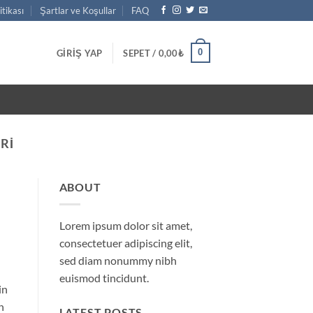
litikası
Şartlar ve Koşullar
FAQ
0
GIRIŞ YAP
SEPET /
0,00
₺
RI
ABOUT
Lorem ipsum dolor sit amet,
consectetuer adipiscing elit,
sed diam nonummy nibh
euismod tincidunt.
in
n
LATEST POSTS