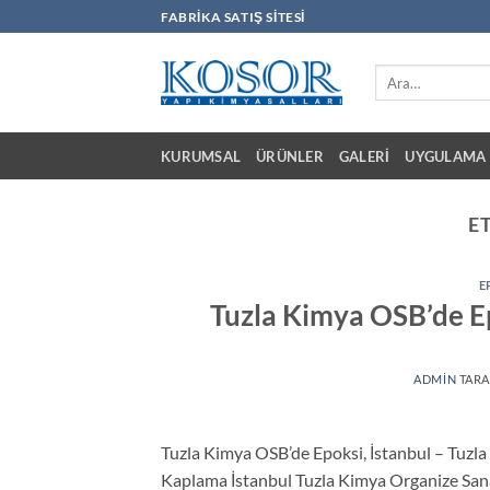
İçeriğe
FABRIKA SATIŞ SITESI
atla
Ara:
KURUMSAL
ÜRÜNLER
GALERI
UYGULAMA 
E
E
Tuzla Kimya OSB’de E
ADMIN
TARA
Tuzla Kimya OSB’de Epoksi, İstanbul – Tuzl
Kaplama İstanbul Tuzla Kimya Organize Sanay