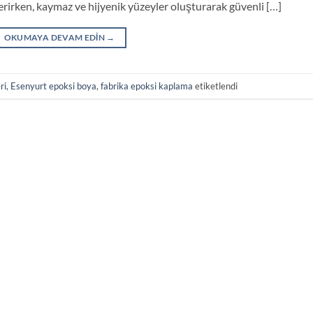
rirken, kaymaz ve hijyenik yüzeyler oluşturarak güvenli […]
OKUMAYA DEVAM EDIN
→
ri
,
Esenyurt epoksi boya
,
fabrika epoksi kaplama
etiketlendi