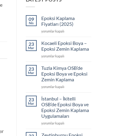
ve
Epoksi Kaplama
09
Nis
Fiyatları (2025)
Epoksi
yorumlar kapalı
Kaplama
Fiyatları
Kocaeli Epoksi Boya –
23
(2025)
Mar
Epoksi Zemin Kaplama
için
Kocaeli
yorumlar kapalı
Epoksi
Boya
Tuzla Kimya OSB’de
23
–
Mar
Epoksi Boya ve Epoksi
Epoksi
Zemin Kaplama
Zemin
Tuzla
Kaplama
yorumlar kapalı
Kimya
için
OSB’de
İstanbul – İkitelli
23
Epoksi
Mar
OSB’de Epoksi Boya ve
Boya
Epoksi Zemin Kaplama
ve
Uygulamaları
Epoksi
Zemin
İstanbul
yorumlar kapalı
Kaplama
–
ır
için
İkitelli
Zeytinburnu Epoksi
23