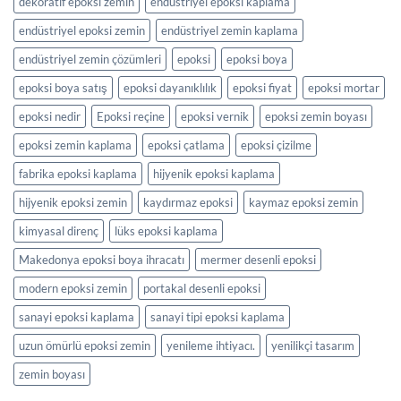
dekoratif epoksi zemin
endüstriyel epoksi kaplama
endüstriyel epoksi zemin
endüstriyel zemin kaplama
endüstriyel zemin çözümleri
epoksi
epoksi boya
epoksi boya satış
epoksi dayanıklılık
epoksi fiyat
epoksi mortar
epoksi nedir
Epoksi reçine
epoksi vernik
epoksi zemin boyası
epoksi zemin kaplama
epoksi çatlama
epoksi çizilme
fabrika epoksi kaplama
hijyenik epoksi kaplama
hijyenik epoksi zemin
kaydırmaz epoksi
kaymaz epoksi zemin
kimyasal direnç
lüks epoksi kaplama
Makedonya epoksi boya ihracatı
mermer desenli epoksi
modern epoksi zemin
portakal desenli epoksi
sanayi epoksi kaplama
sanayi tipi epoksi kaplama
uzun ömürlü epoksi zemin
yenileme ihtiyacı.
yenilikçi tasarım
zemin boyası