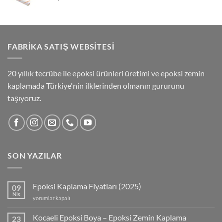
FABRİKA SATIŞ WEBSİTESİ
20 yıllık tecrübe ile epoksi ürünleri üretimi ve epoksi zemin
kaplamada Türkiye'nin ilklerinden olmanın gururunu
taşıyoruz.
SON YAZILAR
Epoksi Kaplama Fiyatları (2025)
09
Nis
Epoksi
yorumlar kapalı
Kaplama
Fiyatları
Kocaeli Epoksi Boya – Epoksi Zemin Kaplama
23