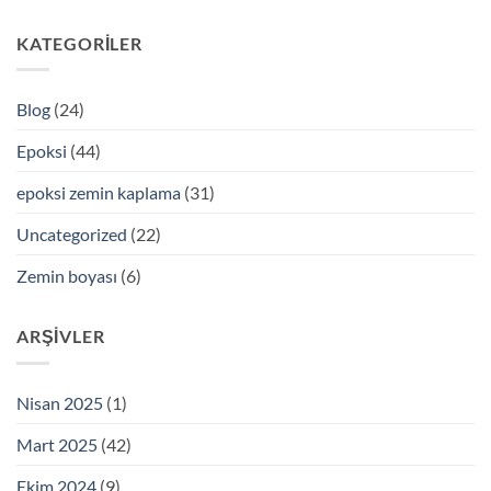
KATEGORILER
Blog
(24)
Epoksi
(44)
epoksi zemin kaplama
(31)
Uncategorized
(22)
Zemin boyası
(6)
ARŞIVLER
Nisan 2025
(1)
Mart 2025
(42)
Ekim 2024
(9)