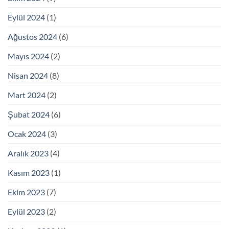
Eylül 2024
(1)
Ağustos 2024
(6)
Mayıs 2024
(2)
Nisan 2024
(8)
Mart 2024
(2)
Şubat 2024
(6)
Ocak 2024
(3)
Aralık 2023
(4)
Kasım 2023
(1)
Ekim 2023
(7)
Eylül 2023
(2)