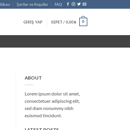
litikası
Şartlar ve Koşullar
FAQ
0
GIRIŞ YAP
SEPET /
0,00
₺
ABOUT
Lorem ipsum dolor sit amet,
consectetuer adipiscing elit,
sed diam nonummy nibh
euismod tincidunt.
LATEST POSTS