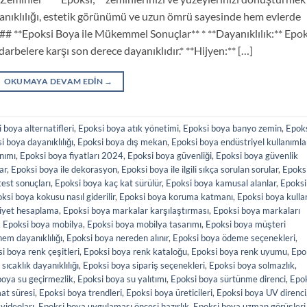
ayanıklılığı, estetik görünümü ve uzun ömrü sayesinde hem evlerde
r. ### **Epoksi Boya ile Mükemmel Sonuçlar** * **Dayanıklılık:** Epok
arbelere karşı son derece dayanıklıdır.* **Hijyen:** […]
OKUMAYA DEVAM EDIN
→
 boya alternatifleri
,
Epoksi boya atık yönetimi
,
Epoksi boya banyo zemin
,
Epok
i boya dayanıklılığı
,
Epoksi boya dış mekan
,
Epoksi boya endüstriyel kullanımla
nımı
,
Epoksi boya fiyatları 2024
,
Epoksi boya güvenliği
,
Epoksi boya güvenlik
ar
,
Epoksi boya ile dekorasyon
,
Epoksi boya ile ilgili sıkça sorulan sorular
,
Epoks
est sonuçları
,
Epoksi boya kaç kat sürülür
,
Epoksi boya kamusal alanlar
,
Epoksi
ksi boya kokusu nasıl giderilir
,
Epoksi boya koruma katmanı
,
Epoksi boya kulla
iyet hesaplama
,
Epoksi boya markalar karşılaştırması
,
Epoksi boya markaları
,
Epoksi boya mobilya
,
Epoksi boya mobilya tasarımı
,
Epoksi boya müşteri
em dayanıklılığı
,
Epoksi boya nereden alınır
,
Epoksi boya ödeme seçenekleri
,
i boya renk çeşitleri
,
Epoksi boya renk kataloğu
,
Epoksi boya renk uyumu
,
Epo
sıcaklık dayanıklılığı
,
Epoksi boya sipariş seçenekleri
,
Epoksi boya solmazlık
,
boya su geçirmezlik
,
Epoksi boya su yalıtımı
,
Epoksi boya sürtünme direnci
,
Epo
at süresi
,
Epoksi boya trendleri
,
Epoksi boya üreticileri
,
Epoksi boya UV direnci
videoları
,
Epoksi boya uygulaması öncesi hazırlık
,
Epoksi boya uzman görüşleri