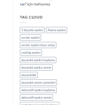
var?
için
mahsunxy
TAG CLOUD
3 boyutlu epoksi
Adana epoksi
avcılar epoksi
avcılar epoksi boya satışı
coating epoksi
dayanıklı epoksi kaplama
dayanıklı epoksi zemin
dayanıklılık
dayanıklı zemin çözümleri
dekoratif epoksi kaplama
dekoratif epoksi zemin