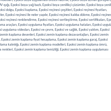
V ışığı
,
Epoksi boya yağ bazlı
,
Epoksi boya yenilikçi çözümler
,
Epoksi boya yenil
oksi dolgu
,
Epoksi kaplama
,
Epoksi reçinesi çeşitleri
,
Epoksi reçinesi fiyatları
,
eler
,
Epoksi reçinesi ile neler yapılır
,
Epoksi reçinesi kalıba dökme
,
Epoksi reçines
oksi reçinesi renklendirme
,
Epoksi reçinesi sertleştirme
,
Epoksi sertifikaları
,
Ep
ama araçları
,
Epoksi uygulama fiyatları
,
Epoksi uygulama hataları
,
Epoksi uygu
i uygulama videoları
,
Epoksi ve çevre
,
Epoksi ve sağlık
,
Epoksi yalıtım
,
Epoksi
 zemin kaplama desenleri
,
Epoksi zemin kaplama dezavantajları
,
Epoksi zemin
,
Epoksi zemin kaplama fiyat hesaplama
,
Epoksi zemin kaplama garaj
,
Epoksi
lama kalınlığı
,
Epoksi zemin kaplama modelleri
,
Epoksi zemin kaplama ömrü
,
 renkleri
,
Epoksi zemin kaplama temizliği
,
Epoksi zemin kaplama uygulaması