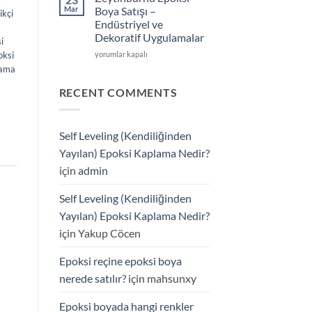
OSB’de
Mar
Boya Satışı –
ikçi
Epoksi
Endüstriyel ve
Boya
Dekoratif Uygulamalar
i
ve
Epoksi
Zeytinburnu
oksi
yorumlar kapalı
Zemin
Epoksi
lama
Kaplama
Boya
Uygulamaları
Satışı
RECENT COMMENTS
için
–
Endüstriyel
ve
Self Leveling (Kendiliğinden
Dekoratif
Uygulamalar
Yayılan) Epoksi Kaplama Nedir?
için
için
admin
Self Leveling (Kendiliğinden
Yayılan) Epoksi Kaplama Nedir?
için
Yakup Cöcen
Epoksi reçine epoksi boya
nerede satılır?
için
mahsunxy
Epoksi boyada hangi renkler