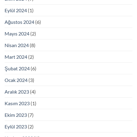
Eylül 2024
(1)
Ağustos 2024
(6)
Mayıs 2024
(2)
Nisan 2024
(8)
Mart 2024
(2)
Şubat 2024
(6)
Ocak 2024
(3)
Aralık 2023
(4)
Kasım 2023
(1)
Ekim 2023
(7)
Eylül 2023
(2)