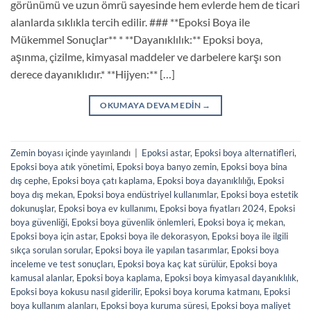
görünümü ve uzun ömrü sayesinde hem evlerde hem de ticari
alanlarda sıklıkla tercih edilir. ### **Epoksi Boya ile
Mükemmel Sonuçlar** * **Dayanıklılık:** Epoksi boya,
aşınma, çizilme, kimyasal maddeler ve darbelere karşı son
derece dayanıklıdır.* **Hijyen:** […]
OKUMAYA DEVAM EDIN
→
Zemin boyası
içinde yayınlandı
|
Epoksi astar
,
Epoksi boya alternatifleri
,
Epoksi boya atık yönetimi
,
Epoksi boya banyo zemin
,
Epoksi boya bina
dış cephe
,
Epoksi boya çatı kaplama
,
Epoksi boya dayanıklılığı
,
Epoksi
boya dış mekan
,
Epoksi boya endüstriyel kullanımlar
,
Epoksi boya estetik
dokunuşlar
,
Epoksi boya ev kullanımı
,
Epoksi boya fiyatları 2024
,
Epoksi
boya güvenliği
,
Epoksi boya güvenlik önlemleri
,
Epoksi boya iç mekan
,
Epoksi boya için astar
,
Epoksi boya ile dekorasyon
,
Epoksi boya ile ilgili
sıkça sorulan sorular
,
Epoksi boya ile yapılan tasarımlar
,
Epoksi boya
inceleme ve test sonuçları
,
Epoksi boya kaç kat sürülür
,
Epoksi boya
kamusal alanlar
,
Epoksi boya kaplama
,
Epoksi boya kimyasal dayanıklılık
,
Epoksi boya kokusu nasıl giderilir
,
Epoksi boya koruma katmanı
,
Epoksi
boya kullanım alanları
,
Epoksi boya kuruma süresi
,
Epoksi boya maliyet