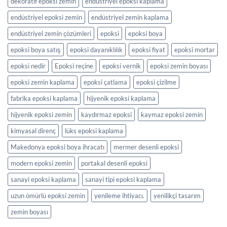
dekoratif epoksi zemin
endüstriyel epoksi kaplama
endüstriyel epoksi zemin
endüstriyel zemin kaplama
endüstriyel zemin çözümleri
epoksi
epoksi boya
epoksi boya satış
epoksi dayanıklılık
epoksi fiyat
epoksi mortar
epoksi nedir
Epoksi reçine
epoksi vernik
epoksi zemin boyası
epoksi zemin kaplama
epoksi çatlama
epoksi çizilme
fabrika epoksi kaplama
hijyenik epoksi kaplama
hijyenik epoksi zemin
kaydırmaz epoksi
kaymaz epoksi zemin
kimyasal direnç
lüks epoksi kaplama
Makedonya epoksi boya ihracatı
mermer desenli epoksi
modern epoksi zemin
portakal desenli epoksi
sanayi epoksi kaplama
sanayi tipi epoksi kaplama
uzun ömürlü epoksi zemin
yenileme ihtiyacı.
yenilikçi tasarım
zemin boyası