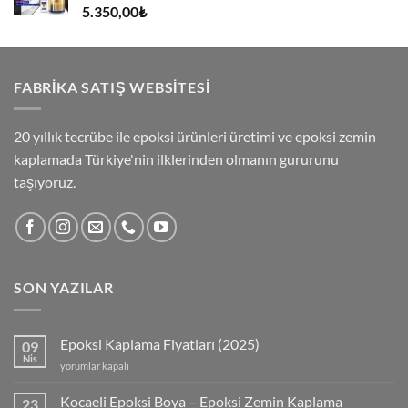
5.350,00
₺
FABRİKA SATIŞ WEBSİTESİ
20 yıllık tecrübe ile epoksi ürünleri üretimi ve epoksi zemin
kaplamada Türkiye'nin ilklerinden olmanın gururunu
taşıyoruz.
SON YAZILAR
Epoksi Kaplama Fiyatları (2025)
09
Nis
Epoksi
yorumlar kapalı
Kaplama
Fiyatları
Kocaeli Epoksi Boya – Epoksi Zemin Kaplama
23