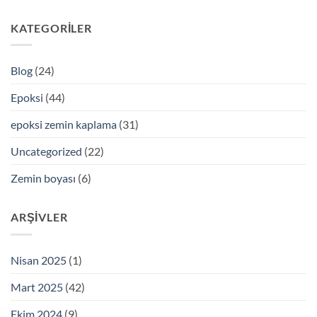
KATEGORILER
Blog
(24)
Epoksi
(44)
epoksi zemin kaplama
(31)
Uncategorized
(22)
Zemin boyası
(6)
ARŞIVLER
Nisan 2025
(1)
Mart 2025
(42)
Ekim 2024
(9)