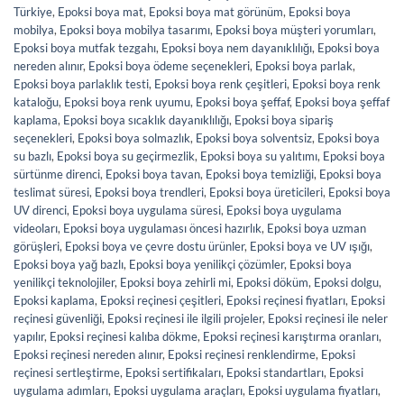
Türkiye
,
Epoksi boya mat
,
Epoksi boya mat görünüm
,
Epoksi boya
mobilya
,
Epoksi boya mobilya tasarımı
,
Epoksi boya müşteri yorumları
,
Epoksi boya mutfak tezgahı
,
Epoksi boya nem dayanıklılığı
,
Epoksi boya
nereden alınır
,
Epoksi boya ödeme seçenekleri
,
Epoksi boya parlak
,
Epoksi boya parlaklık testi
,
Epoksi boya renk çeşitleri
,
Epoksi boya renk
kataloğu
,
Epoksi boya renk uyumu
,
Epoksi boya şeffaf
,
Epoksi boya şeffaf
kaplama
,
Epoksi boya sıcaklık dayanıklılığı
,
Epoksi boya sipariş
seçenekleri
,
Epoksi boya solmazlık
,
Epoksi boya solventsiz
,
Epoksi boya
su bazlı
,
Epoksi boya su geçirmezlik
,
Epoksi boya su yalıtımı
,
Epoksi boya
sürtünme direnci
,
Epoksi boya tavan
,
Epoksi boya temizliği
,
Epoksi boya
teslimat süresi
,
Epoksi boya trendleri
,
Epoksi boya üreticileri
,
Epoksi boya
UV direnci
,
Epoksi boya uygulama süresi
,
Epoksi boya uygulama
videoları
,
Epoksi boya uygulaması öncesi hazırlık
,
Epoksi boya uzman
görüşleri
,
Epoksi boya ve çevre dostu ürünler
,
Epoksi boya ve UV ışığı
,
Epoksi boya yağ bazlı
,
Epoksi boya yenilikçi çözümler
,
Epoksi boya
yenilikçi teknolojiler
,
Epoksi boya zehirli mi
,
Epoksi döküm
,
Epoksi dolgu
,
Epoksi kaplama
,
Epoksi reçinesi çeşitleri
,
Epoksi reçinesi fiyatları
,
Epoksi
reçinesi güvenliği
,
Epoksi reçinesi ile ilgili projeler
,
Epoksi reçinesi ile neler
yapılır
,
Epoksi reçinesi kalıba dökme
,
Epoksi reçinesi karıştırma oranları
,
Epoksi reçinesi nereden alınır
,
Epoksi reçinesi renklendirme
,
Epoksi
reçinesi sertleştirme
,
Epoksi sertifikaları
,
Epoksi standartları
,
Epoksi
uygulama adımları
,
Epoksi uygulama araçları
,
Epoksi uygulama fiyatları
,