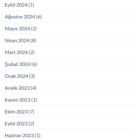
Eylül 2024
(1)
Ağustos 2024
(6)
Mayıs 2024
(2)
Nisan 2024
(8)
Mart 2024
(2)
Şubat 2024
(6)
Ocak 2024
(3)
Aralık 2023
(4)
Kasım 2023
(1)
Ekim 2023
(7)
Eylül 2023
(2)
Haziran 2023
(1)