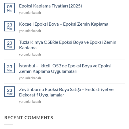
Epoksi Kaplama Fiyatları (2025)
09
Nis
Epoksi
yorumlar kapalı
Kaplama
Fiyatları
Kocaeli Epoksi Boya – Epoksi Zemin Kaplama
23
(2025)
Mar
Kocaeli
yorumlar kapalı
için
Epoksi
Boya
Tuzla Kimya OSB’de Epoksi Boya ve Epoksi Zemin
23
–
Mar
Kaplama
Epoksi
Tuzla
yorumlar kapalı
Zemin
Kimya
Kaplama
OSB’de
için
İstanbul – İkitelli OSB’de Epoksi Boya ve Epoksi
23
Epoksi
Mar
Zemin Kaplama Uygulamaları
Boya
İstanbul
yorumlar kapalı
ve
–
Epoksi
İkitelli
Zemin
Zeytinburnu Epoksi Boya Satışı – Endüstriyel ve
23
OSB’de
Kaplama
Mar
Dekoratif Uygulamalar
Epoksi
için
Zeytinburnu
yorumlar kapalı
Boya
Epoksi
ve
Boya
Epoksi
Satışı
RECENT COMMENTS
Zemin
–
Kaplama
Endüstriyel
Uygulamaları