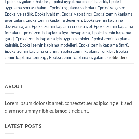
Epoksi uygulama hataları
,
Epoksi uygulama öncesi hazırlık
,
Epoksi
uygulama sonrası bakım
,
Epoksi uygulama videoları
,
Epoksi ve çevre
,
Epoksi ve sağlık
,
Epoksi yalıtım
,
Epoksi yapıştırıcı
,
Epoksi zemin kaplama
avantajları
,
Epoksi zemin kaplama desenleri
,
Epoksi zemin kaplama
dezavantajları
,
Epoksi zemin kaplama endüstriyel
,
Epoksi zemin kaplama
firmaları
,
Epoksi zemin kaplama fiyat hesaplama
,
Epoksi zemin kaplama
garaj
,
Epoksi zemin kaplama için uygun zeminler
,
Epoksi zemin kaplama
kalınlığı
,
Epoksi zemin kaplama modelleri
,
Epoksi zemin kaplama ömrü
,
Epoksi zemin kaplama onarımı
,
Epoksi zemin kaplama renkleri
,
Epoksi
zemin kaplama temizliği
,
Epoksi zemin kaplama uygulaması
etiketlendi
ABOUT
Lorem ipsum dolor sit amet, consectetuer adipiscing elit, sed
diam nonummy nibh euismod tincidunt.
LATEST POSTS