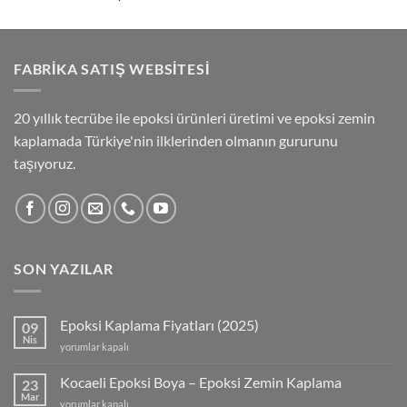
FABRİKA SATIŞ WEBSİTESİ
20 yıllık tecrübe ile epoksi ürünleri üretimi ve epoksi zemin
kaplamada Türkiye'nin ilklerinden olmanın gururunu
taşıyoruz.
SON YAZILAR
Epoksi Kaplama Fiyatları (2025)
09
Nis
Epoksi
yorumlar kapalı
Kaplama
Fiyatları
Kocaeli Epoksi Boya – Epoksi Zemin Kaplama
23
(2025)
Mar
Kocaeli
yorumlar kapalı