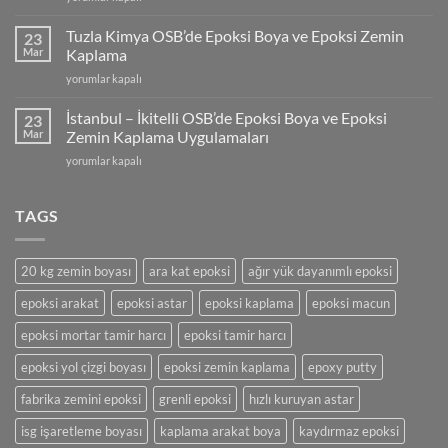
için
Epoksi
Boya
Tuzla Kimya OSB’de Epoksi Boya ve Epoksi Zemin
23
–
Mar
Kaplama
Epoksi
Tuzla
yorumlar kapalı
Zemin
Kimya
Kaplama
OSB’de
için
İstanbul – İkitelli OSB’de Epoksi Boya ve Epoksi
23
Epoksi
Mar
Zemin Kaplama Uygulamaları
Boya
İstanbul
yorumlar kapalı
ve
–
Epoksi
İkitelli
Zemin
OSB’de
TAGS
Kaplama
Epoksi
için
Boya
ve
20 kg zemin boyası
ara kat epoksi
ağır yük dayanımlı epoksi
Epoksi
Zemin
epoksi arakat
epoksi astar
epoksi kaplama
epoksi macun
Kaplama
Uygulamaları
epoksi mortar tamir harcı
epoksi tamir harcı
için
epoksi yol çizgi boyası
epoksi zemin kaplama
epoxy putty
fabrika zemini epoksi
grenli epoksi
hızlı kuruyan astar
isg işaretleme boyası
kaplama arakat boya
kaydırmaz epoksi