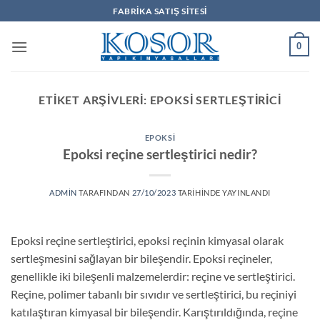
İçeriğe
FABRIKA SATIŞ SITESI
atla
0
ETIKET ARŞIVLERI:
EPOKSI SERTLEŞTIRICI
EPOKSI
Epoksi reçine sertleştirici nedir?
ADMIN
TARAFINDAN
27/10/2023
TARIHINDE YAYINLANDI
Epoksi reçine sertleştirici, epoksi reçinin kimyasal olarak
sertleşmesini sağlayan bir bileşendir. Epoksi reçineler,
genellikle iki bileşenli malzemelerdir: reçine ve sertleştirici.
Reçine, polimer tabanlı bir sıvıdır ve sertleştirici, bu reçiniyi
katılaştıran kimyasal bir bileşendir. Karıştırıldığında, reçine