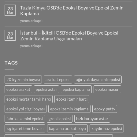
Epoksi
Boya
Tuzla Kimya OSB’de Epoksi Boya ve Epoksi Zemin
23
–
Mar
Kaplama
Epoksi
Tuzla
yorumlar kapalı
Zemin
Kimya
Kaplama
OSB’de
için
İstanbul – İkitelli OSB’de Epoksi Boya ve Epoksi
23
Epoksi
Mar
Zemin Kaplama Uygulamaları
Boya
İstanbul
yorumlar kapalı
ve
–
Epoksi
İkitelli
Zemin
OSB’de
TAGS
Kaplama
Epoksi
için
Boya
ve
20 kg zemin boyası
ara kat epoksi
ağır yük dayanımlı epoksi
Epoksi
Zemin
epoksi arakat
epoksi astar
epoksi kaplama
epoksi macun
Kaplama
Uygulamaları
epoksi mortar tamir harcı
epoksi tamir harcı
için
epoksi yol çizgi boyası
epoksi zemin kaplama
epoxy putty
fabrika zemini epoksi
grenli epoksi
hızlı kuruyan astar
isg işaretleme boyası
kaplama arakat boya
kaydırmaz epoksi