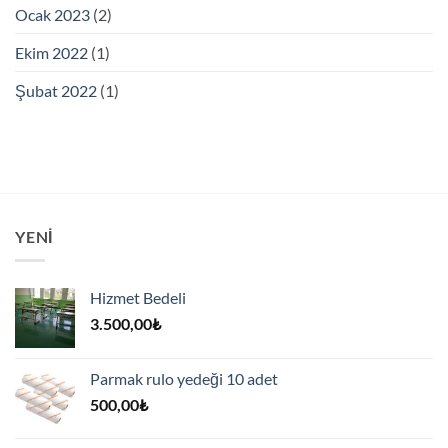
Ocak 2023
(2)
Ekim 2022
(1)
Şubat 2022
(1)
YENI
Hizmet Bedeli
3.500,00
₺
Parmak rulo yedeği 10 adet
500,00
₺