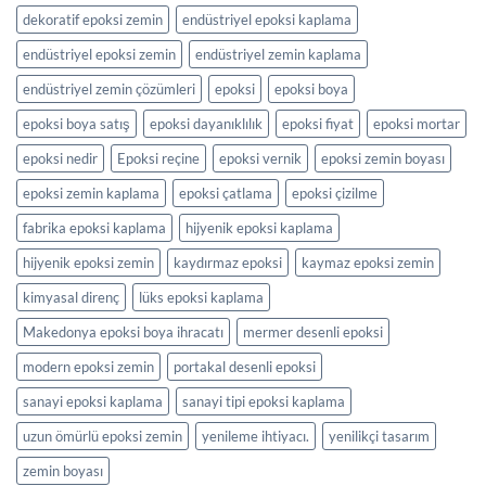
dekoratif epoksi zemin
endüstriyel epoksi kaplama
endüstriyel epoksi zemin
endüstriyel zemin kaplama
endüstriyel zemin çözümleri
epoksi
epoksi boya
epoksi boya satış
epoksi dayanıklılık
epoksi fiyat
epoksi mortar
epoksi nedir
Epoksi reçine
epoksi vernik
epoksi zemin boyası
epoksi zemin kaplama
epoksi çatlama
epoksi çizilme
fabrika epoksi kaplama
hijyenik epoksi kaplama
hijyenik epoksi zemin
kaydırmaz epoksi
kaymaz epoksi zemin
kimyasal direnç
lüks epoksi kaplama
Makedonya epoksi boya ihracatı
mermer desenli epoksi
modern epoksi zemin
portakal desenli epoksi
sanayi epoksi kaplama
sanayi tipi epoksi kaplama
uzun ömürlü epoksi zemin
yenileme ihtiyacı.
yenilikçi tasarım
zemin boyası