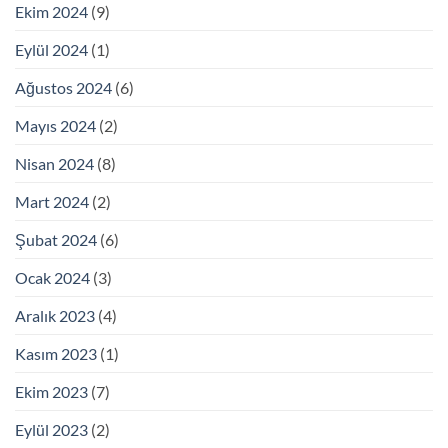
Ekim 2024
(9)
Eylül 2024
(1)
Ağustos 2024
(6)
Mayıs 2024
(2)
Nisan 2024
(8)
Mart 2024
(2)
Şubat 2024
(6)
Ocak 2024
(3)
Aralık 2023
(4)
Kasım 2023
(1)
Ekim 2023
(7)
Eylül 2023
(2)