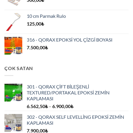
10 cm Parmak Rulo
125,00
₺
316 - QORAX EPOKSİ YOL ÇİZGİ BOYASI
7.500,00
₺
ÇOK SATAN
301 - QORAX ÇİFT BİLEŞENLİ
TEXTURED/PORTAKAL EPOKSİ ZEMİN
KAPLAMASI
Fiyat
6.562,50
₺
–
6.900,00
₺
aralığı:
302 - QORAX SELF LEVELLİNG EPOKSİ ZEMİN
6.562,50₺
KAPLAMASI
-
7.900,00
₺
6.900,00₺