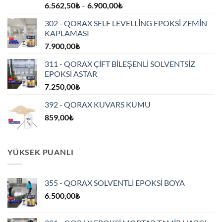
Fiyat
6.562,50
₺
–
6.900,00
₺
aralığı:
302 - QORAX SELF LEVELLİNG EPOKSİ ZEMİN
6.562,50₺
KAPLAMASI
-
7.900,00
₺
6.900,00₺
311 - QORAX ÇİFT BİLEŞENLİ SOLVENTSİZ
EPOKSİ ASTAR
7.250,00
₺
392 - QORAX KUVARS KUMU
859,00
₺
YÜKSEK PUANLI
355 - QORAX SOLVENTLİ EPOKSİ BOYA
6.500,00
₺