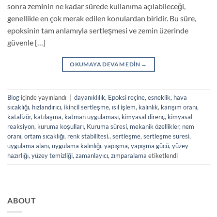
sonra zeminin ne kadar sürede kullanıma açılabileceği,
genellikle en çok merak edilen konulardan biridir. Bu süre,
epoksinin tam anlamıyla sertleşmesi ve zemin üzerinde
güvenle […]
OKUMAYA DEVAM EDIN
→
Blog
içinde yayınlandı
|
dayanıklılık
,
Epoksi reçine
,
esneklik
,
hava
sıcaklığı
,
hızlandırıcı
,
ikincil sertleşme
,
ısıl işlem
,
kalınlık
,
karışım oranı
,
katalizör
,
katılaşma
,
katman uygulaması
,
kimyasal direnç
,
kimyasal
reaksiyon
,
kuruma koşulları
,
Kuruma süresi
,
mekanik özellikler
,
nem
oranı
,
ortam sıcaklığı
,
renk stabilitesi.
,
sertleşme
,
sertleşme süresi
,
uygulama alanı
,
uygulama kalınlığı
,
yapışma
,
yapışma gücü
,
yüzey
hazırlığı
,
yüzey temizliği
,
zamanlayıcı
,
zımparalama
etiketlendi
ABOUT