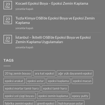
Fiyatları
Kocaeli Epoksi Boya – Epoksi Zemin Kaplama
23
(2025)
Mar
Kocaeli
yorumlar kapalı
için
Epoksi
Boya
Tuzla Kimya OSB’de Epoksi Boya ve Epoksi Zemin
23
–
Mar
Kaplama
Epoksi
Tuzla
yorumlar kapalı
Zemin
Kimya
Kaplama
OSB’de
için
İstanbul – İkitelli OSB’de Epoksi Boya ve Epoksi
23
Epoksi
Mar
Zemin Kaplama Uygulamaları
Boya
İstanbul
yorumlar kapalı
ve
–
Epoksi
İkitelli
Zemin
OSB’de
TAGS
Kaplama
Epoksi
için
Boya
ve
20 kg zemin boyası
ara kat epoksi
ağır yük dayanımlı epoksi
Epoksi
Zemin
epoksi arakat
epoksi astar
epoksi kaplama
epoksi macun
Kaplama
Uygulamaları
epoksi mortar tamir harcı
epoksi tamir harcı
için
epoksi yol çizgi boyası
epoksi zemin kaplama
epoxy putty
fabrika zemini epoksi
grenli epoksi
hızlı kuruyan astar