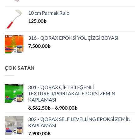
10 cm Parmak Rulo
125,00
₺
316 - QORAX EPOKSİ YOL ÇİZGİ BOYASI
7.500,00
₺
ÇOK SATAN
301 - QORAX ÇİFT BİLEŞENLİ
TEXTURED/PORTAKAL EPOKSİ ZEMİN
KAPLAMASI
Fiyat
6.562,50
₺
–
6.900,00
₺
aralığı:
302 - QORAX SELF LEVELLİNG EPOKSİ ZEMİN
6.562,50₺
KAPLAMASI
-
7.900,00
₺
6.900,00₺