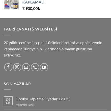
KAPLAMASI
7.900,00
₺
FABRİKA SATIŞ WEBSİTESİ
20 yıllık tecrübe ile epoksi ürünleri üretimi ve epoksi zemin
kaplamada Türkiye'nin ilklerinden olmanın gururunu
taşıyoruz.
SON YAZILAR
Epoksi Kaplama Fiyatları (2025)
09
Nis
Epoksi
yorumlar kapalı
Kaplama