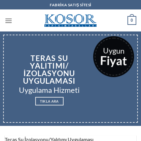
İçeriğe
FABRIKA SATIŞ SITESI
atla
0
Uygun
Fiyat
TERAS SU
YALITIMI/
İZOLASYONU
UYGULAMASI
Uygulama Hizmeti
TIKLA ARA
Teras Su İzolasyonu/Yalıtımı Uygulaması