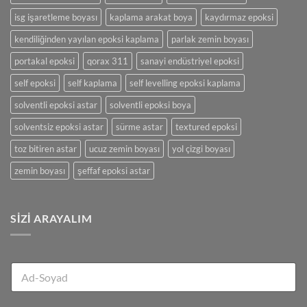
isg işaretleme boyası
kaplama arakat boya
kaydırmaz epoksi
kendiliğinden yayılan epoksi kaplama
parlak zemin boyası
portakal epoksi
qorax 311
sanayi endüstriyel epoksi
self epoksi
self kaplama
self levelling epoksi kaplama
solventli epoksi astar
solventli epoksi boya
solventsiz epoksi astar
sürme astar
textured epoksi
toz bitiren astar
ucuz zemin boyası
yol çizgi boyası
zemin boyası
şeffaf epoksi astar
SIZI ARAYALIM
A
A
d
d
-
-
S