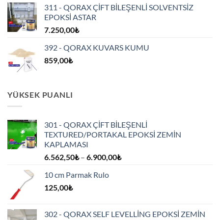
311 - QORAX ÇİFT BİLEŞENLİ SOLVENTSİZ
EPOKSİ ASTAR
7.250,00
₺
392 - QORAX KUVARS KUMU
859,00
₺
YÜKSEK PUANLI
301 - QORAX ÇİFT BİLEŞENLİ
TEXTURED/PORTAKAL EPOKSİ ZEMİN
KAPLAMASI
Fiyat
6.562,50
₺
–
6.900,00
₺
aralığı:
10 cm Parmak Rulo
6.562,50₺
125,00
₺
-
6.900,00₺
302 - QORAX SELF LEVELLİNG EPOKSİ ZEMİN