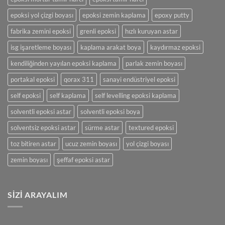
için
epoksi yol çizgi boyası
epoksi zemin kaplama
epoxy putty
fabrika zemini epoksi
grenli epoksi
hızlı kuruyan astar
isg işaretleme boyası
kaplama arakat boya
kaydırmaz epoksi
kendiliğinden yayılan epoksi kaplama
parlak zemin boyası
portakal epoksi
qorax 311
sanayi endüstriyel epoksi
self epoksi
self kaplama
self levelling epoksi kaplama
solventli epoksi astar
solventli epoksi boya
solventsiz epoksi astar
sürme astar
textured epoksi
toz bitiren astar
ucuz zemin boyası
yol çizgi boyası
zemin boyası
şeffaf epoksi astar
SIZI ARAYALIM
A