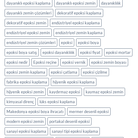
dayanıklı epoksi kaplama
dayanıklı epoksi zemin
dayanıklılık
dayanıklı zemin çözümleri
dekoratif epoksi kaplama
dekoratif epoksi zemin
endüstriyel epoksi kaplama
endüstriyel epoksi zemin
endüstriyel zemin kaplama
endüstriyel zemin çözümleri
epoksi
epoksi boya
epoksi boya satış
epoksi dayanıklılık
epoksi fiyat
epoksi mortar
epoksi nedir
Epoksi reçine
epoksi vernik
epoksi zemin boyası
epoksi zemin kaplama
epoksi çatlama
epoksi çizilme
fabrika epoksi kaplama
hijyenik epoksi kaplama
hijyenik epoksi zemin
kaydırmaz epoksi
kaymaz epoksi zemin
kimyasal direnç
lüks epoksi kaplama
Makedonya epoksi boya ihracatı
mermer desenli epoksi
modern epoksi zemin
portakal desenli epoksi
sanayi epoksi kaplama
sanayi tipi epoksi kaplama