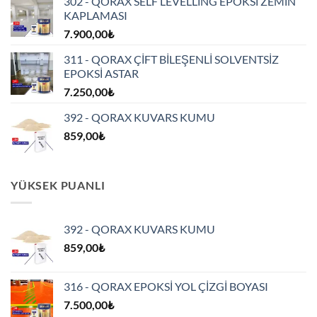
302 - QORAX SELF LEVELLİNG EPOKSİ ZEMİN
6.562,50₺
KAPLAMASI
-
7.900,00
₺
6.900,00₺
311 - QORAX ÇİFT BİLEŞENLİ SOLVENTSİZ
EPOKSİ ASTAR
7.250,00
₺
392 - QORAX KUVARS KUMU
859,00
₺
YÜKSEK PUANLI
392 - QORAX KUVARS KUMU
859,00
₺
316 - QORAX EPOKSİ YOL ÇİZGİ BOYASI
7.500,00
₺