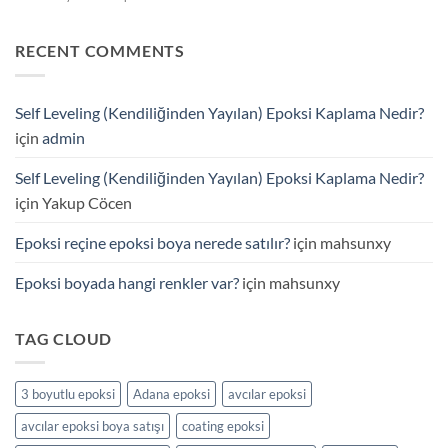
Epoksi
ve
Boya
Epoksi
Satışı
RECENT COMMENTS
Zemin
–
Kaplama
Endüstriyel
Uygulamaları
ve
için
Self Leveling (Kendiliğinden Yayılan) Epoksi Kaplama Nedir?
Dekoratif
Uygulamalar
için
admin
için
Self Leveling (Kendiliğinden Yayılan) Epoksi Kaplama Nedir?
için
Yakup Cöcen
Epoksi reçine epoksi boya nerede satılır?
için
mahsunxy
Epoksi boyada hangi renkler var?
için
mahsunxy
TAG CLOUD
3 boyutlu epoksi
Adana epoksi
avcılar epoksi
avcılar epoksi boya satışı
coating epoksi