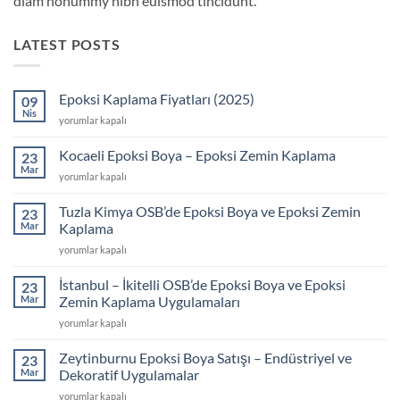
diam nonummy nibh euismod tincidunt.
LATEST POSTS
Epoksi Kaplama Fiyatları (2025)
09
Nis
Epoksi
yorumlar kapalı
Kaplama
Fiyatları
Kocaeli Epoksi Boya – Epoksi Zemin Kaplama
23
(2025)
Mar
Kocaeli
yorumlar kapalı
için
Epoksi
Boya
Tuzla Kimya OSB’de Epoksi Boya ve Epoksi Zemin
23
–
Mar
Kaplama
Epoksi
Tuzla
yorumlar kapalı
Zemin
Kimya
Kaplama
OSB’de
için
İstanbul – İkitelli OSB’de Epoksi Boya ve Epoksi
23
Epoksi
Mar
Zemin Kaplama Uygulamaları
Boya
İstanbul
yorumlar kapalı
ve
–
Epoksi
İkitelli
Zemin
Zeytinburnu Epoksi Boya Satışı – Endüstriyel ve
23
OSB’de
Kaplama
Mar
Dekoratif Uygulamalar
Epoksi
için
Zeytinburnu
yorumlar kapalı
Boya