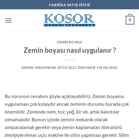
İçeriğe
FABRIKA SATIŞ SITESI
atla
0
ZEMIN BOYASI
Zemin boyası nasıl uygulanır ?
ADMIN
TARAFINDAN
29/10/2023
TARIHINDE YAYINLANDI
Bu sorunun cevabını şöyle açıklayabiliriz. Zemin boyama
uygulaması çok kolaydır ancak zeminin durumu burada çok
önemlidir. Zeminde nem, toz, yağ, kir vb. artık kalıntılar
olmamalıdır. Bunun içinde zemini mekanik olarak
zımparalamak gerekir veya zemin kaplamaları literatürü
deyişiyle elmas uçlu makine ile silim yapılması gerekir. Silim