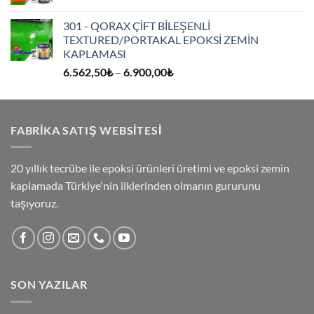
301 - QORAX ÇİFT BİLEŞENLİ
TEXTURED/PORTAKAL EPOKSİ ZEMİN
KAPLAMASI
Fiyat
6.562,50
₺
–
6.900,00
₺
aralığı:
6.562,50₺
-
FABRİKA SATIŞ WEBSİTESİ
6.900,00₺
20 yıllık tecrübe ile epoksi ürünleri üretimi ve epoksi zemin
kaplamada Türkiye'nin ilklerinden olmanın gururunu
taşıyoruz.
SON YAZILAR