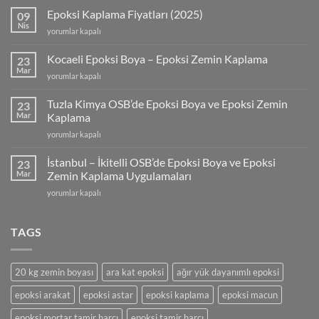
Epoksi Kaplama Fiyatları (2025)
09
Nis
Epoksi
yorumlar kapalı
Kaplama
Fiyatları
Kocaeli Epoksi Boya – Epoksi Zemin Kaplama
23
(2025)
Mar
Kocaeli
yorumlar kapalı
için
Epoksi
Boya
Tuzla Kimya OSB’de Epoksi Boya ve Epoksi Zemin
23
–
Mar
Kaplama
Epoksi
Tuzla
yorumlar kapalı
Zemin
Kimya
Kaplama
OSB’de
için
İstanbul – İkitelli OSB’de Epoksi Boya ve Epoksi
23
Epoksi
Mar
Zemin Kaplama Uygulamaları
Boya
İstanbul
yorumlar kapalı
ve
–
Epoksi
İkitelli
Zemin
OSB’de
TAGS
Kaplama
Epoksi
için
Boya
ve
20 kg zemin boyası
ara kat epoksi
ağır yük dayanımlı epoksi
Epoksi
Zemin
epoksi arakat
epoksi astar
epoksi kaplama
epoksi macun
Kaplama
Uygulamaları
epoksi mortar tamir harcı
epoksi tamir harcı