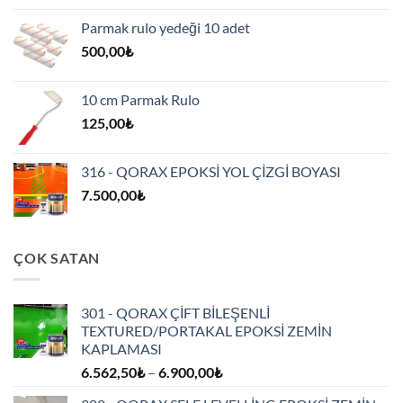
Parmak rulo yedeği 10 adet
500,00
₺
10 cm Parmak Rulo
125,00
₺
316 - QORAX EPOKSİ YOL ÇİZGİ BOYASI
7.500,00
₺
ÇOK SATAN
301 - QORAX ÇİFT BİLEŞENLİ
TEXTURED/PORTAKAL EPOKSİ ZEMİN
KAPLAMASI
Fiyat
6.562,50
₺
–
6.900,00
₺
aralığı: